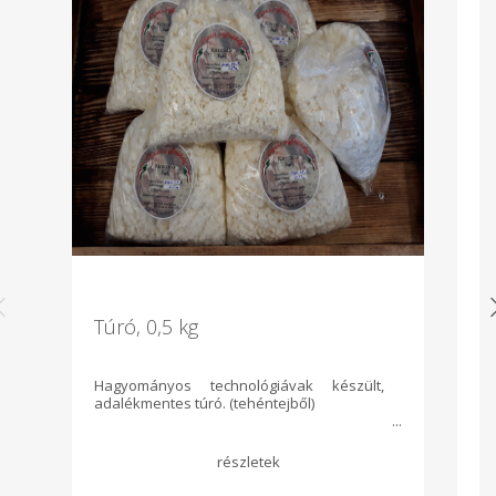
Túró, 0,5 kg
G
k
Hagyományos technológiávak készült,
K
adalékmentes túró. (tehéntejből)
o
ak
só