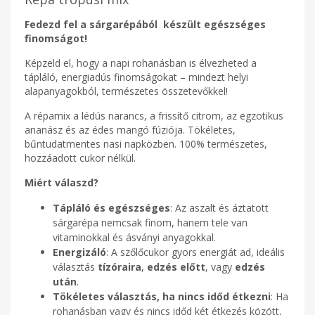
Fedezd fel a sárgarépából készült egészséges
finomságot!
Képzeld el, hogy a napi rohanásban is élvezheted a
tápláló, energiadús finomságokat – mindezt helyi
alapanyagokból, természetes összetevőkkel!
A répamix a lédús narancs, a frissítő citrom, az egzotikus
ananász és az édes mangó fúziója. Tökéletes,
bűntudatmentes nasi napközben. 100% természetes,
hozzáadott cukor nélkül.
Miért válaszd?
Tápláló és egészséges
: Az aszalt és áztatott
sárgarépa nemcsak finom, hanem tele van
vitaminokkal és ásványi anyagokkal.
Energizáló
: A szőlőcukor gyors energiát ad, ideális
választás
tízóraira
,
edzés előtt
, vagy
edzés
után
.
Tökéletes választás, ha nincs időd étkezni
: Ha
rohanásban vagy és nincs időd két étkezés között,