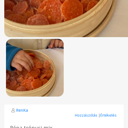
RenKa
Hozzászólás
|
Értékelés
Répa trópusi mix