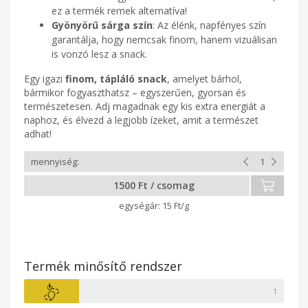
ez a termék remek alternatíva!
Gyönyörű sárga szín
: Az élénk, napfényes szín
garantálja, hogy nemcsak finom, hanem vizuálisan
is vonzó lesz a snack.
Egy igazi
finom, tápláló snack
, amelyet bárhol,
bármikor fogyaszthatsz – egyszerűen, gyorsan és
természetesen. Adj magadnak egy kis extra energiát a
naphoz, és élvezd a legjobb ízeket, amit a természet
adhat!
1500 Ft / csomag
15 Ft/g
Termék minősítő rendszer
1