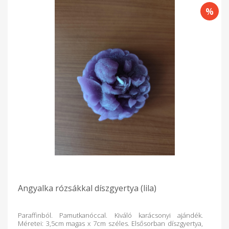
Angyalka rózsákkal díszgyertya (lila)
Paraffinból. Pamutkanóccal. Kiváló karácsonyi ajándék.
Méretei: 3,5cm magas x 7cm széles. Elsősorban díszgyertya,