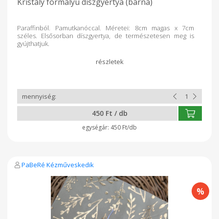
Kristály formályú díszgyertya (barna)
Paraffinból. Pamutkanóccal. Méretei: 8cm magas x 7cm
széles. Elsősorban díszgyertya, de természetesen meg is
gyújthatjuk.
450 Ft / db
450 Ft/db
PaBeRé Kézműveskedik