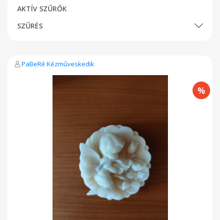
AKTÍV SZŰRŐK
SZŰRÉS
PaBeRé Kézműveskedik