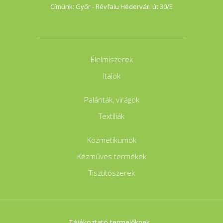
Címünk: Győr - Révfalu Hédervári út 30/E
Élelmiszerek
Italok
Palánták, virágok
Textíliák
Kozmetikumok
Kézműves termékek
Tisztítószerek
Tájékoztató termelőknek