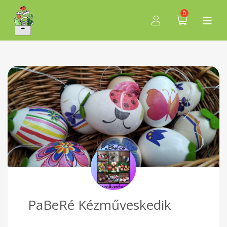
0
PaBeRé Kézműveskedik