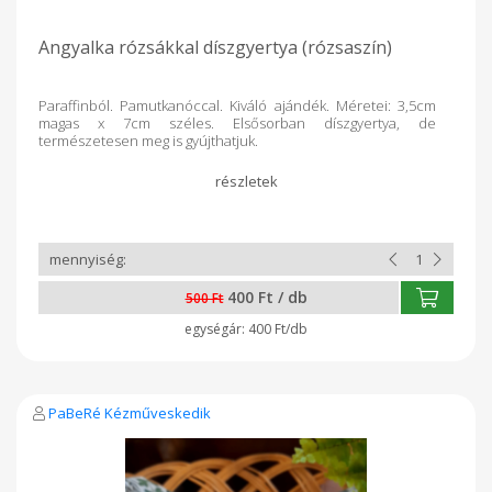
Angyalka rózsákkal díszgyertya (rózsaszín)
Paraffinból. Pamutkanóccal. Kiváló ajándék. Méretei: 3,5cm
magas x 7cm széles. Elsősorban díszgyertya, de
természetesen meg is gyújthatjuk.
400 Ft / db
500 Ft
400 Ft/db
PaBeRé Kézműveskedik