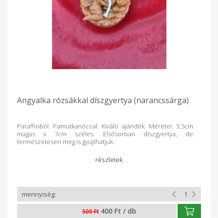
Angyalka rózsákkal díszgyertya (narancssárga)
Paraffinból. Pamutkanóccal. Kiváló ajándék. Méretei: 3,5cm
magas x 7cm széles. Elsősorban díszgyertya, de
természetesen meg is gyújthatjuk.
400 Ft / db
500 Ft