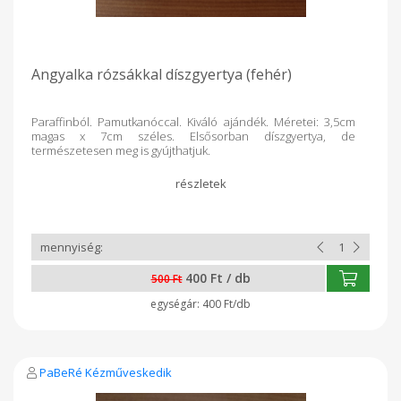
Angyalka rózsákkal díszgyertya (fehér)
Paraffinból. Pamutkanóccal. Kiváló ajándék. Méretei: 3,5cm
magas x 7cm széles. Elsősorban díszgyertya, de
természetesen meg is gyújthatjuk.
400 Ft / db
500 Ft
400 Ft/db
PaBeRé Kézműveskedik