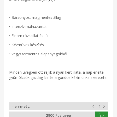
• Bársonyos, magmentes állag
• Intenzív málnazamat
• Finom rózsaillat és -íz
• Kézműves készítés
• Vegyszermentes alapanyagokból
Minden üvegben ott rejlik a nyári kert illata, a nap érlelte
gyümölcsök gazdag íze és a gondos kézimunka szeretete.
2900 Ft / üveg