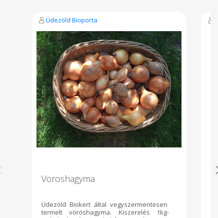
Üdezöld Bioporta
Vöröshagyma
H
d
Üdezöld Biokert által vegyszermentesen
Má
termelt vöröshagyma. Kiszerelés 1kg-
to