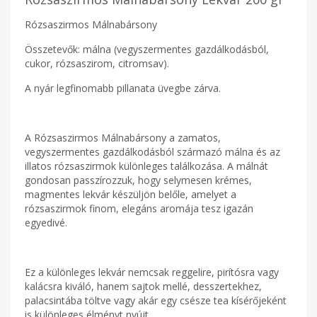
Rózsaszirmos Málnabársony
Összetevők: málna (vegyszermentes gazdálkodásból,
cukor, rózsaszirom, citromsav).
A nyár legfinomabb pillanata üvegbe zárva.
A Rózsaszirmos Málnabársony a zamatos,
vegyszermentes gazdálkodásból származó málna és az
illatos rózsaszirmok különleges találkozása. A málnát
gondosan passzírozzuk, hogy selymesen krémes,
magmentes lekvár készüljön belőle, amelyet a
rózsaszirmok finom, elegáns aromája tesz igazán
egyedivé.
Ez a különleges lekvár nemcsak reggelire, pirítósra vagy
kalácsra kiváló, hanem sajtok mellé, desszertekhez,
palacsintába töltve vagy akár egy csésze tea kísérőjeként
is különleges élményt nyújt.