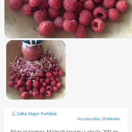
Zalka Major Portékái
Hozzászólás
|
Értékelés
Rózsaszirmos Málnabársony Lekvár 200 gr