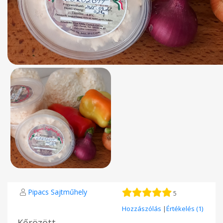
Pipacs Sajtműhely
5
Hozzászólás
|
Értékelés (1)
Kőrözött