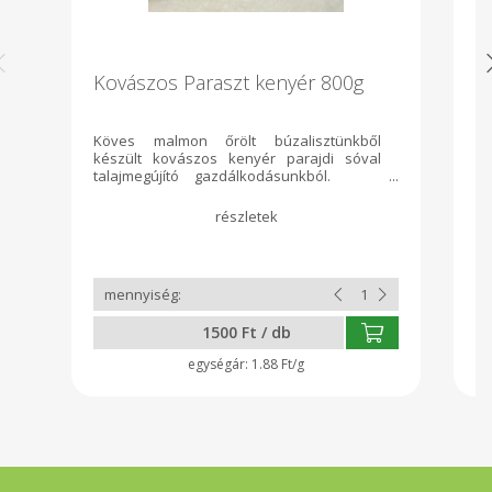
Kovászos Paraszt kenyér 800g
I
Köves malmon őrölt búzalisztünkből
K
készült kovászos kenyér parajdi sóval
Pa
talajmegújító gazdálkodásunkból.
te
Összetevök: liszt, víz, parajdi só
1500 Ft / db
1.88 Ft/g