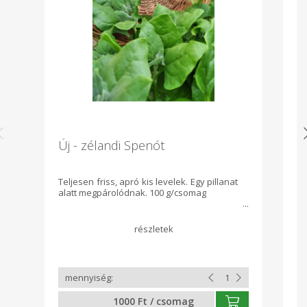
Új - zélandi Spenót
P
Teljesen friss, apró kis levelek. Egy pillanat
Ki
alatt megpárolódnak. 100 g/csomag
hű
vá
be
1000 Ft / csomag