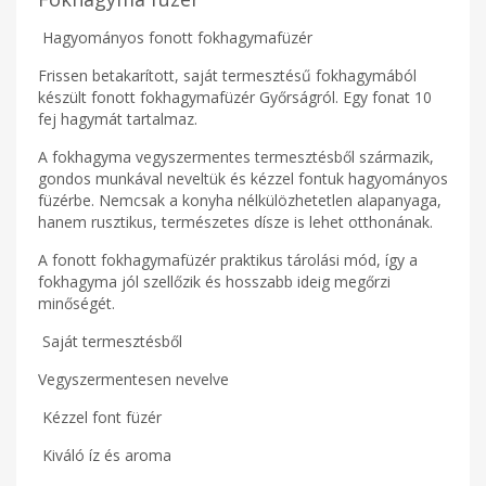
Hagyományos fonott fokhagymafüzér
Frissen betakarított, saját termesztésű fokhagymából
készült fonott fokhagymafüzér Győrságról. Egy fonat 10
fej hagymát tartalmaz.
A fokhagyma vegyszermentes termesztésből származik,
gondos munkával neveltük és kézzel fontuk hagyományos
füzérbe. Nemcsak a konyha nélkülözhetetlen alapanyaga,
hanem rusztikus, természetes dísze is lehet otthonának.
A fonott fokhagymafüzér praktikus tárolási mód, így a
fokhagyma jól szellőzik és hosszabb ideig megőrzi
minőségét.
Saját termesztésből
Vegyszermentesen nevelve
Kézzel font füzér
Kiváló íz és aroma