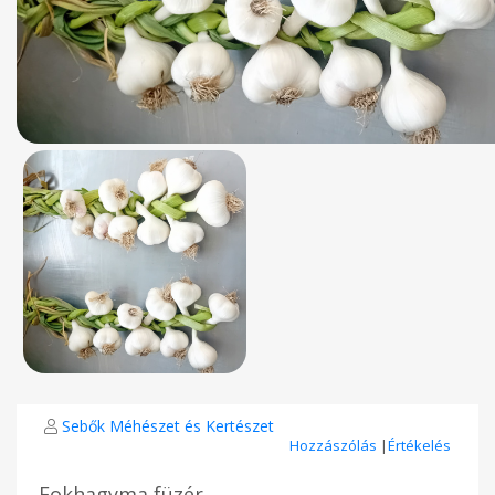
Sebők Méhészet és Kertészet
Hozzászólás
|
Értékelés
Fokhagyma füzér