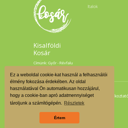
Italok
Kisalföldi
Kosár
Címünk: Győr - Révfalu
Hédervári út 30/E
Ez a weboldal cookie-kat használ a felhasználói
élmény fokozása érdekében. Az oldal
használatával Ön automatikusan hozzájárul,
hogy a cookie-ban apró adatmennyiséget
Tájékoztató termelőknek
Tájékoztat
tároljunk a számítógépén.
Részletek
Értem