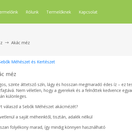
ermelőink
Rólunk
Termelőknek
Kapcsolat
z
Akác méz
Sebők Méhészet és Kertészet
ác méz
ágos, szinte áttetsző szín, lágy és hosszan megmaradó édes íz – ez te
fajtává. Nem véletlen, hogy a gyerekek és a felnőttek kedvence egya
zán különleges.
rt válaszd a Sebők Méhészet akácmézét?
etlenül a saját méheinktől, tisztán, adalék nélkül
szan folyékony marad, így mindig könnyen használható