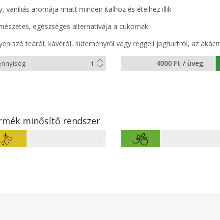
, vaníliás aromája miatt minden italhoz és ételhez illik
mészetes, egészséges alternatívája a cukornak
yen szó teáról, kávéról, süteményről vagy reggeli joghurtról, az aká
4000 Ft / üveg
rmék minősítő rendszer
1