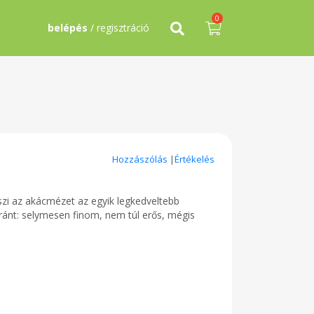
0
belépés
/ regisztráció
Hozzászólás
|
Értékelés
szi az akácmézet az egyik legkedveltebb
ránt: selymesen finom, nem túl erős, mégis