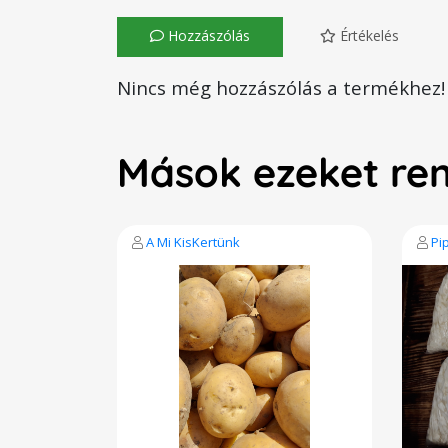
Hozzászólás
Értékelés
Nincs még hozzászólás a termékhez!
Mások ezeket re
A Mi KisKertünk
Pi