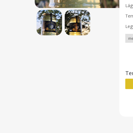
Lágy
Ter
Leg
Te