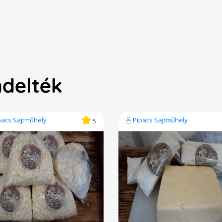
ndelték
pacs Sajtműhely
Pipacs Sajtműhely
5