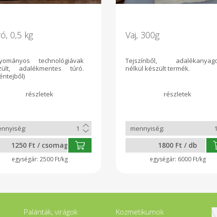
ó, 0,5 kg
Vaj, 300g
yományos technológiávak
Tejszínből, adalékanyag
zült, adalékmentes túró.
nélkül készült termék.
éntejből)
1250 Ft / csomag
1800 Ft / db
2500 Ft/kg
6000 Ft/kg
Palánták, virágok
Kozmetikumok