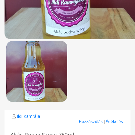
Ildi Kamrája
Hozzászólás
|
Értékelés
Akác-Bodza Szörp 750ml