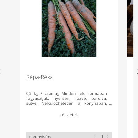
Répa-Réka
B
0,5 kg / csomag Minden féle formában
Te
fogyasztjuk: nyersen, főzve, párolva,
fi
sütve. Nélkülözhetetlen a konyhában.
Beltartalma értékes szervezetünk
számára. Nincsen zöldségeskert
sárgarépa nélkül! A répákat direkt nem
mosom meg, hogy jobban elálljon, így
enyhén földesek!! Rajt hagyom a zöldjet a
frissesség megőrzése céljából.