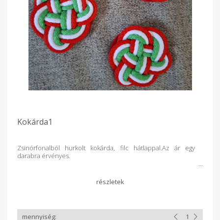
Kokárda1
Zsinórfonalból hurkolt kokárda, filc hátlappal.Az ár egy
darabra érvényes.