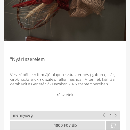
"Nyári szerelem"
Vesszőből szív formájú alapon száraztermés ( gabona, mák,
cirok, cickafarok ) díszítés, raffia masnival. A termék kiállítási
darab volt a Generációk Házában 2025 szeptemberében.
4000 Ft / db