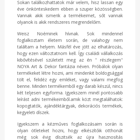
Sokan találkozhattatok már velem, hisz lassan egy
éve önkönteskedem ebben a szuper közösségben.
Vannak akik ismerik a termékeimet, sőt vannak
olyanok is akik rendszeres megrendelőim.
Weisz Noéminek hívnak. Sok mindennel
foglalkoztam életem során, de valahogy nem
találtam a helyem. Másfél éve jött az elhatározás,
hogy ezen változtatnom kell. Így családi vállalkozás
kibővítésével született meg az én " részlegem"
NOYA Art & Dekor fantázia néven. Próbálok olyan
termékeket létre hozni, ami mindenkit boldogsággal
tölt el, felidéz egy emléket, vagy valami megfog
benne. Minden termékemből egy darab készül, nincs
két teljesen egyforma. Igyekszem minél pontosabb
leírást adni termékeimből.amik közt megtalálhatok:
kopogtatók, ajándéktárgyak, dekorációs termékek,
kegyeleti díszek.
Igyekszem a kézműves foglalkozásaim során is
olyan ötleteket hozni, hogy elkészítőik otthonát
még sok évig díszitsék az újra hasznosítás