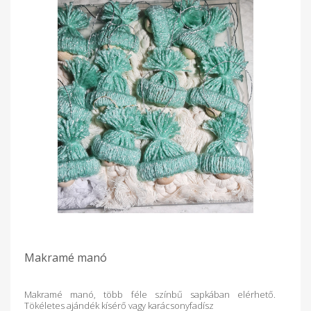
Makramé manó
Makramé manó, több féle színbű sapkában elérhető.
Tökéletes ajándék kísérő vagy karácsonyfadísz