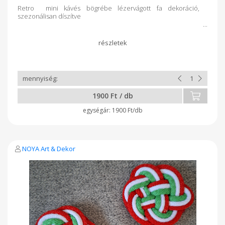
Retro mini kávés bögrébe lézervágott fa dekoráció,
szezonálisan díszítve
1900 Ft / db
1900 Ft/db
NOYA Art & Dekor