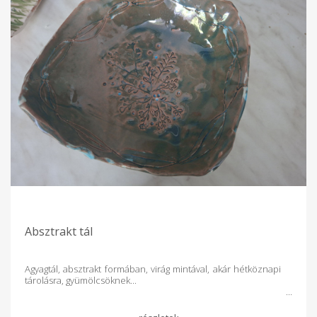
Absztrakt tál
Agyagtál, absztrakt formában, virág mintával, akár hétköznapi
tárolásra, gyümölcsöknek...