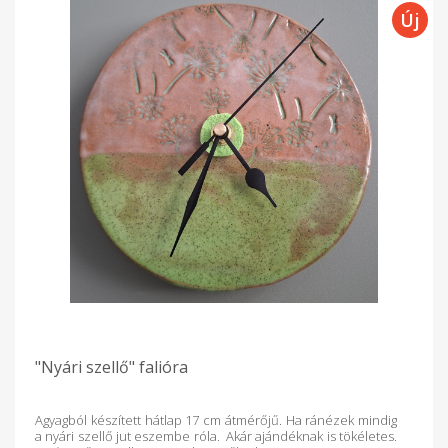
"Nyári szellő" falióra
Agyagból készített hátlap 17 cm átmérőjű. Ha ránézek mindig
a nyári szellő jut eszembe róla. Akár ajándéknak is tökéletes.