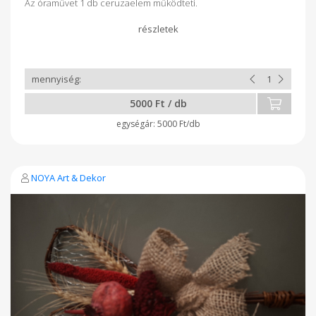
Az óraművet 1 db ceruzaelem működteti.
5000 Ft / db
5000 Ft/db
NOYA Art & Dekor