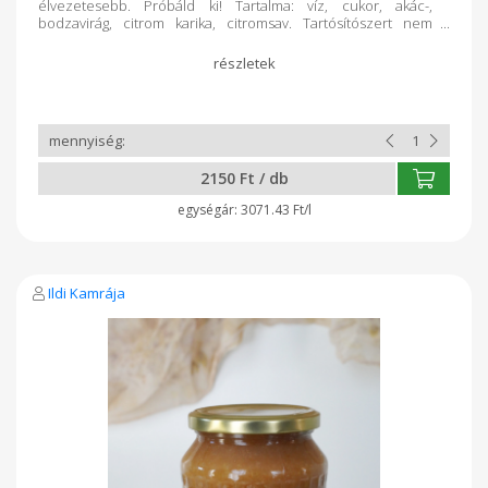
élvezetesebb. Próbáld ki! Tartalma: víz, cukor, akác-,
bodzavirág, citrom karika, citromsav. Tartósítószert nem
tartalmaz! 750 ml
2150 Ft / db
3071.43 Ft/l
Ildi Kamrája