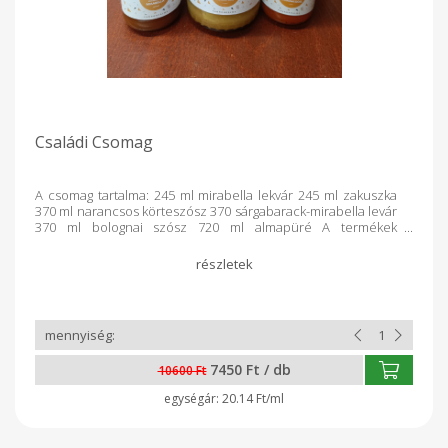
Családi Csomag
A csomag tartalma: 245 ml mirabella lekvár 245 ml zakuszka
370 ml narancsos körteszósz 370 sárgabarack-mirabella levár
370 ml bolognai szósz 720 ml almapüré A termékek
tartósítószert nem tartalmaznak!
7450 Ft / db
10600 Ft
20.14 Ft/ml