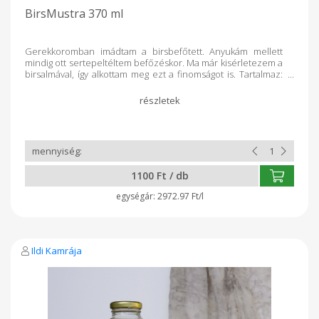
BirsMustra 370 ml
Gerekkoromban imádtam a birsbefőtett. Anyukám mellett
mindig ott sertepeltéltem befőzéskor. Ma már kisérletezem a
birsalmával, így alkottam meg ezt a finomságot is. Tartalmaz:
birsalma, otellómust, fahéj, szegfűszeg. Tartósítószert nem
tartalmaz! 370ml/ ü.
1100 Ft / db
2972.97 Ft/l
Ildi Kamrája