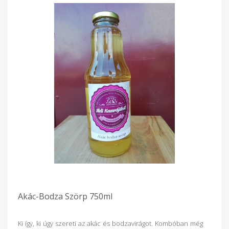
Akác-Bodza Szörp 750ml
Ki így, ki úgy szereti az akác és bodzavirágot. Kombóban még