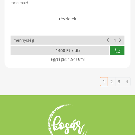
tartalmaz!
1400 Ft / db
1.94 Ft/ml
1
2
3
4