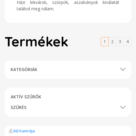
Házi lekvárok, szörpök, aszalványok kinálatát
találod meg nálam.
Termékek
1
2
3
4
KATEGÓRIÁK
AKTÍV SZŰRŐK
SZŰRÉS
Ildi Kamrája