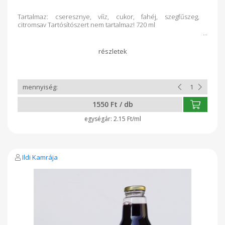
Tartalmaz: cseresznye, vííz, cukor, fahéj, szegfűszeg,
citromsav Tartósítószert nem tartalmaz! 720 ml
1550 Ft / db
2.15 Ft/ml
Ildi Kamrája