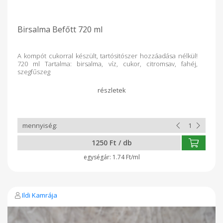
Birsalma Befőtt 720 ml
A kompót cukorral készült, tartósitószer hozzáadása nélkül!
720 ml Tartalma: birsalma, víz, cukor, citromsav, fahéj,
szegfűszeg
1250 Ft / db
1.74 Ft/ml
Ildi Kamrája