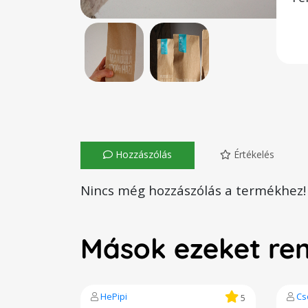
Hozzászólás
Értékelés
Nincs még hozzászólás a termékhez!
Mások ezeket re
HePipi
Cs
5