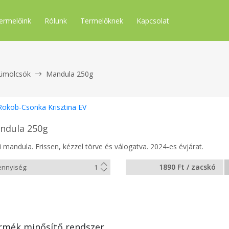
ermelőink
Rólunk
Termelőknek
Kapcsolat
ümölcsök
Mandula 250g
Rokob-Csonka Krisztina EV
ndula 250g
 mandula. Frissen, kézzel törve és válogatva. 2024-es évjárat.
1890 Ft / zacskó
rmék minősítő rendszer