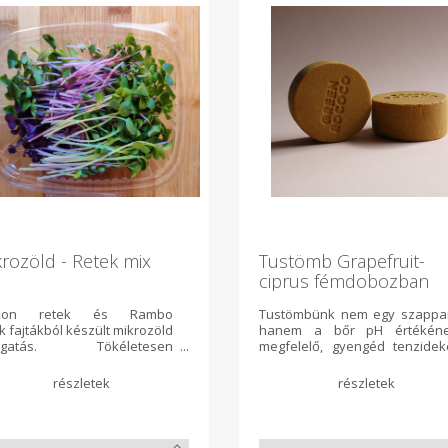
rozöld - Retek mix
Tustömb Grapefruit-
ciprus fémdobozban
ikon retek és Rambo
Tustömbünk nem egy szappa
k fajtákból készült mikrozöld
hanem a bőr pH értékén
logatás. Tökéletesen
megfelelő, gyengéd tenzidek
zaadja az érett retek ízét,
tartalmzó formula. Enyhén tiszt
jelenésében pedig a több
és radíroz, lágy habot képez.
tának köszönhetően nagyon
grapefruit és ciprus illóolaj
oratív, zöld illetve sötét
összehúzó hatásuk révén
dó színek keveréke. Magas
narancsbőr kialakulása ell
itamint, C-vitamint, béta-
hatnak. Aktív összetevők: sár