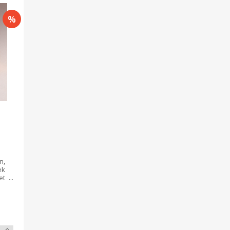
n,
ek
et
ít
 A
ok
 a
en
ga