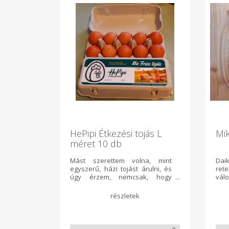
HePipi Étkezési tojás L
Mik
méret 10 db
Mást szerettem volna, mint
Da
egyszerű, házi tojást árulni, és
rete
úgy érzem, nemcsak, hogy
vá
sikerült ezt kiviteleznem, de a
viss
vásárlóim részéről is célt ért az
meg
üzenetem. Egyre több a tudatos
faj
vásárló, a magyar termék iránti
dek
kereslet fontossága, a nyugodt,
bor
stresszmentes állattartást
K-v