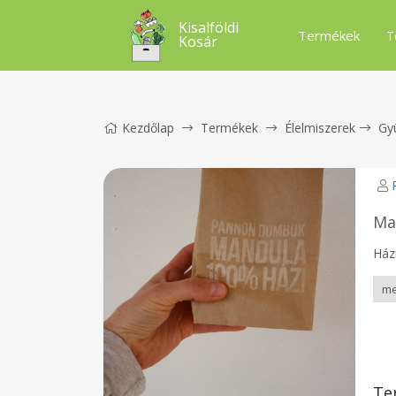
Kisalföldi
Termékek
T
Kosár
Kezdőlap
Termékek
Élelmiszerek
Gy
Ma
Házi
Te