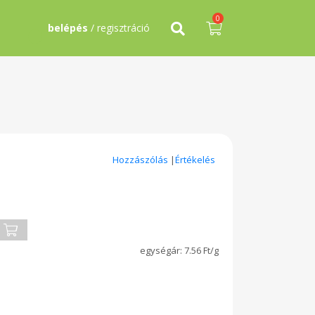
0
belépés
/ regisztráció
Hozzászólás
|
Értékelés
7.56 Ft/g