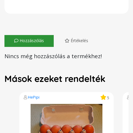
Hozzászólás
Értékelés
Nincs még hozzászólás a termékhez!
Mások ezeket rendelték
HePipi
I
5