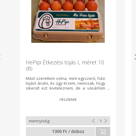
HePipi Étkezési tojás L méret 10
B
db
Mást szerettem volna, mint egyszerű, házi
Mi
tojást árulni, és úgy érzem, nemcsak, hogy
b
sikerült ezt kiviteleznem, de a vásárlóim
Ta
részéről is célt ért az üzenetem. Egyre több
a tudatos vásárló, a magyar termék iránti
kereslet fontossága, a nyugodt,
stresszmentes állattartást előnyben
részesítők aránya. A HePipi farmon a
tyúkok szabadtartásban vannak, a friss
levegőn kapirgálhatnak naphosszat,
élvezik a napsütést, de biztosított a
1300 Ft / doboz
menedék is számukra. A takarmányuk