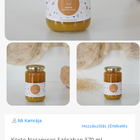
Ildi Kamrája
Hozzászólás
|
Értékelés
Körte Narancsos Szószban 370 ml