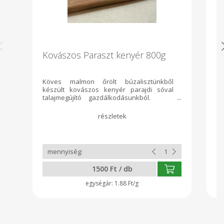
Kovászos Paraszt kenyér 800g
K
Köves malmon őrölt búzalisztünkből
T
készült kovászos kenyér parajdi sóval
te
talajmegújító gazdálkodásunkból.
Összetevök: liszt, víz, parajdi só
1500 Ft / db
1.88 Ft/g