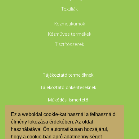
Textíliák
Kozmetikumok
Kézműves termékek
Tisztítószerek
Tájékoztató termelőknek
Tájékoztató önkénteseknek
Működési ismertető
Adatkezelési tájékoztató
Ez a weboldal cookie-kat használ a felhasználói
élmény fokozása érdekében. Az oldal
Felhasználási feltételek
használatával Ön automatikusan hozzájárul,
Impresszum
hogy a cookie-ban apró adatmennyiséget