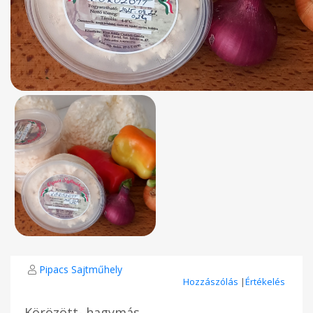
Pipacs Sajtműhely
Hozzászólás
|
Értékelés
Körözött- hagymás