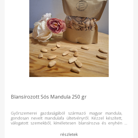
Blansírozott Sós Mandula 250 gr
Győrszemerei gazdaságából származó magyar mandula,
gondosan nevelt mandulafa ültetvényről. Kézzel készített,
válogatott szemekből, kíméletesen blansírozva és enyhén
sózva, hogy a mandula természetes íze igazán
érvényesüljön. Hazai termék, tiszta alapanyagokkal és
odafigyeléssel készítve. Kiszerelés: 250 gr / papírtasak