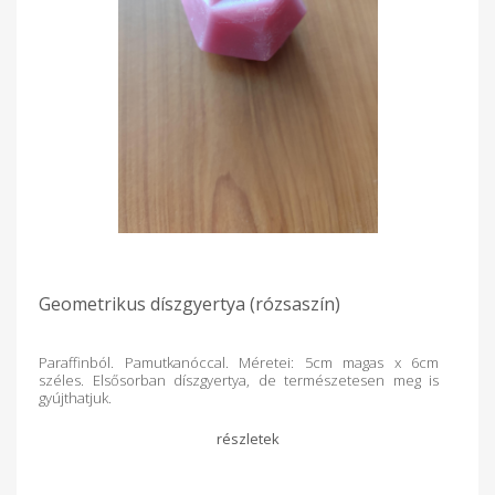
Mert megnyugtat és feltölt A mini dzsungel látványa
stresszoldó, segít lelassulni és kapcsolatot teremteni a
természettel, még városi környezetben is. Tartalmazza:5
literes üvegben 1-3 féle növény beültetve, faragott tetővel.
Geometrikus díszgyertya (rózsaszín)
Paraffinból. Pamutkanóccal. Méretei: 5cm magas x 6cm
széles. Elsősorban díszgyertya, de természetesen meg is
gyújthatjuk.