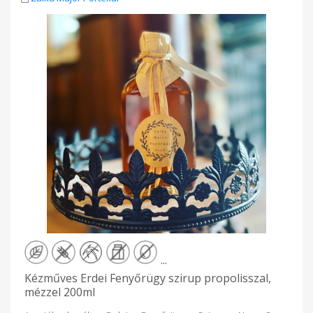
öregedési folyamatot. -Kiváló immunerősítő lehet az év egész
részében. Az egyik legkedvesebb fám nem véletlen az Erdei
Fenyő (Pinus Sylvestris)....mert nyugtató, átalakítja a
rezgésünket, elveszi a negatív hangulatot, a rossz
frekvenciákat. Bach doktor már 90 évvel ezelőtt felfedezte,
hogy az erdei- és vörösfenyő rezgései, lélekgyógyszer is
egyben! Az Erdei Fenyő egyenes relációban van az emberi
lélekkel, testünk éteri és asztrális részével, éppen ezért
kiváló gyógyírek örökzöld alapanyaga. Összetevők:
energetizált víz, erdei fenyőrügy kivonat, erdei fenyő tűlevél
kivonat, propolisz.
...
Kézműves Erdei Fenyőrügy szirup propolisszal,
mézzel 200ml