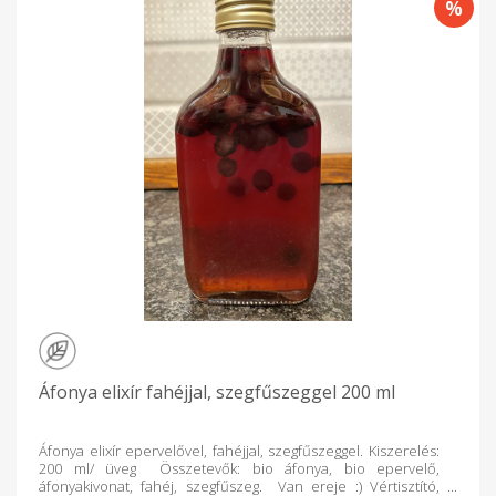
Áfonya elixír fahéjjal, szegfűszeggel 200 ml
Áfonya elixír epervelővel, fahéjjal, szegfűszeggel. Kiszerelés:
200 ml/ üveg Összetevők: bio áfonya, bio epervelő,
áfonyakivonat, fahéj, szegfűszeg. Van ereje :) Vértisztító,