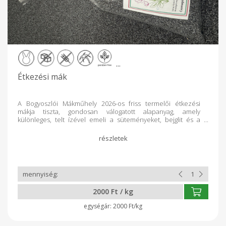
...
Étkezési mák
A Bogyoszlói Mákműhely 2026-os friss termelői étkezési
mákja tiszta, gondosan válogatott alapanyag, amely
különleges, telt ízével emeli a süteményeket, bejglit és a
hagyományos magyar édességeket. Kíméletes
feldolgozásának köszönhetően megőrzi természetes
aromáját és értékes beltartalmát, így minden kanálnyi mák a
minőség és a frissesség élményét adja. Ha megbízható,
zamatos és hazai termelőtől származó étkezési mákot
szeretne , a Bogyoszlòi Mákműhely 2026-os mákja a legjobb
választás.
2000 Ft / kg
2000 Ft/kg