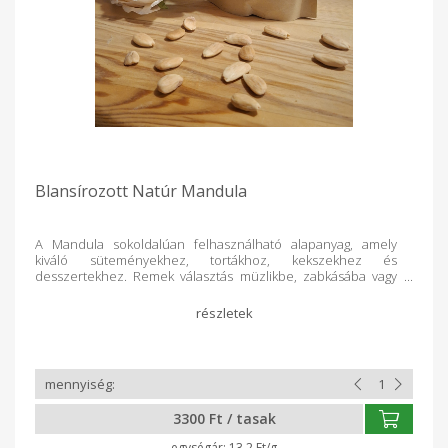
Blansírozott Natúr Mandula
A Mandula sokoldalúan felhasználható alapanyag, amely
kiváló süteményekhez, tortákhoz, kekszekhez és
desszertekhez. Remek választás müzlikbe, zabkásába vagy
joghurt mellé, de salátákhoz és sós ételekhez is adható
ropogós kiegészítőként. Fogyasztható önmagában
egészséges nassolnivalóként, illetve mandulakrém vagy
növényi ital készítésére is alkalmas.
3300 Ft / tasak
13.2 Ft/g