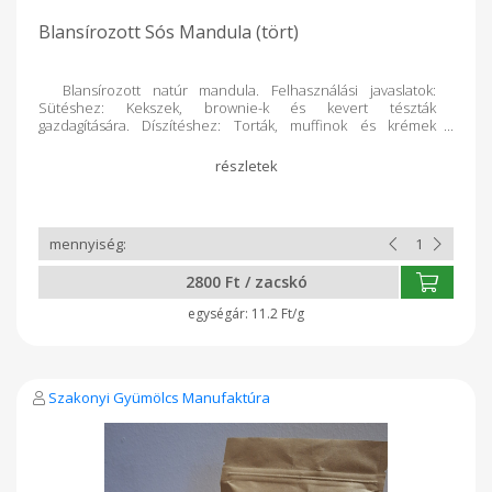
Blansírozott Sós Mandula (tört)
Blansírozott natúr mandula. Felhasználási javaslatok:
Sütéshez: Kekszek, brownie-k és kevert tészták
gazdagítására. Díszítéshez: Torták, muffinok és krémek
elegáns textúrázásához. Reggelikhez: Zabkásák, granolák és
joghurtok ropogós kiegészítőjeként. Praktikus és sokoldalú
megoldás a mindennapi cukrászathoz. 250g
2800 Ft / zacskó
11.2 Ft/g
Szakonyi Gyümölcs Manufaktúra