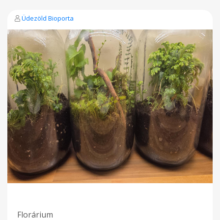
Üdezöld Bioporta
Florárium