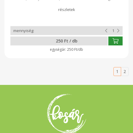
Melegíthető, hűthető, a hőt jól tartja.
250 Ft / db
250 Ft/db
1
2