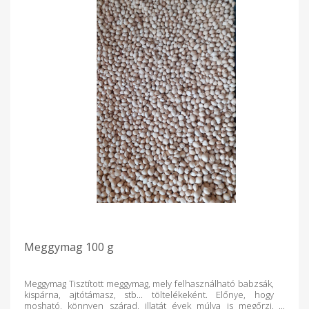
Meggymag 100 g
Meggymag Tisztított meggymag, mely felhasználható babzsák,
kispárna, ajtótámasz, stb... töltelékeként. Előnye, hogy
mosható, könnyen szárad, illatát évek múlva is megőrzi.