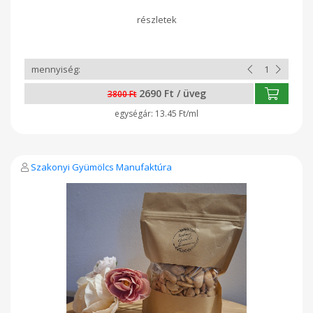
agyélénkítő, memóriajavító hatással bírhat. Kiváló
ajándékötlet :)
2690 Ft / üveg
3800 Ft
13.45 Ft/ml
Szakonyi Gyümölcs Manufaktúra