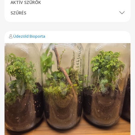
AKTÍV SZŰRŐK
SZŰRÉS
Üdezöld Bioporta