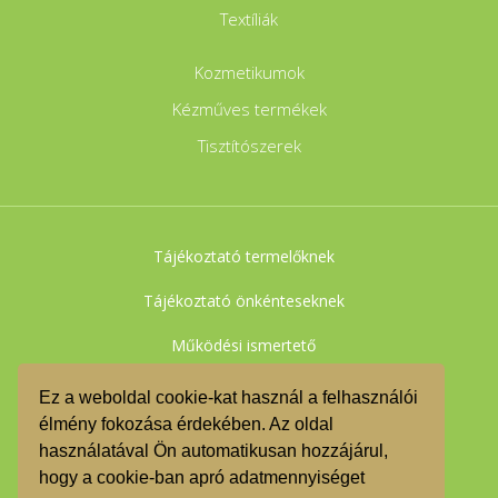
Textíliák
Kozmetikumok
Kézműves termékek
Tisztítószerek
Tájékoztató termelőknek
Tájékoztató önkénteseknek
Működési ismertető
Adatkezelési tájékoztató
Ez a weboldal cookie-kat használ a felhasználói
élmény fokozása érdekében. Az oldal
Felhasználási feltételek
használatával Ön automatikusan hozzájárul,
Impresszum
hogy a cookie-ban apró adatmennyiséget