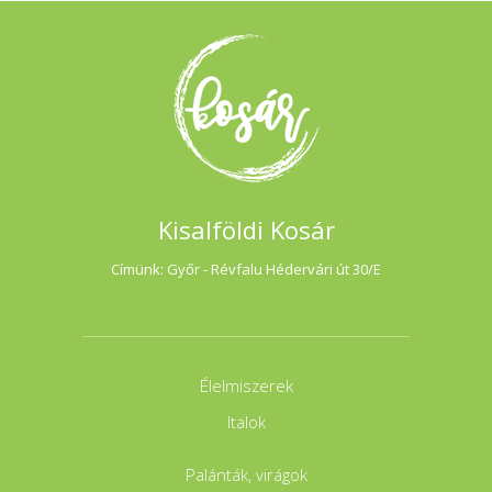
tapasztalatuk. A florárium rendkívül kevés öntözést és
törődést igényel. 4. Mert egyedi és személyes Minden darab
külön világ: gondosan válogatott növények, színek, formák és
természetes elemek harmóniája. Ajándéknak is tökéletes –
nem hervad el, nem szokványos, és sokáig szép marad. 5.
Mert megnyugtat és feltölt A mini dzsungel látványa
stresszoldó, segít lelassulni és kapcsolatot teremteni a
természettel, még városi környezetben is. Tartalmazza:5
literes üvegben 1-3 féle növény beültetve, faragott tetővel.
Kisalföldi Kosár
Címünk: Győr - Révfalu Hédervári út 30/E
Élelmiszerek
Italok
Palánták, virágok