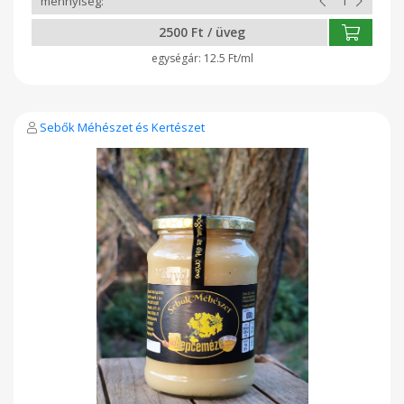
odafigyelni az egészségükre természetes módon. Sebők
méhészet és kertészet
2500 Ft / üveg
12.5 Ft/ml
Sebők Méhészet és Kertészet