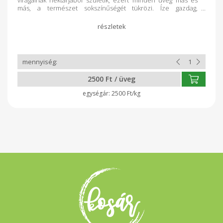
más, a természet sokszínűségét tükrözi. Íze gazdag,
harmonikus, enyhén fűszeres jegyekkel, amely egyszerre lágy
és karakteres. Miért válaszd a Sebők Méhészet vegyes
virágmézét? A természet sokféle virágának íze egy üvegben
Gazdag aromájú, univerzális mézfajta Süteményekhez,
teákhoz, főzéshez és mindennapi fogyasztásra is kiváló
Tiszta, adalékmentes méz, közvetlenül a kaptárból A vegyes
virágméz igazi jolly joker a konyhában: akár reggeli pirítósra,
akár süteménybe vagy teába kerül, mindig különleges
2500 Ft / üveg
élményt ad.
2500 Ft/kg