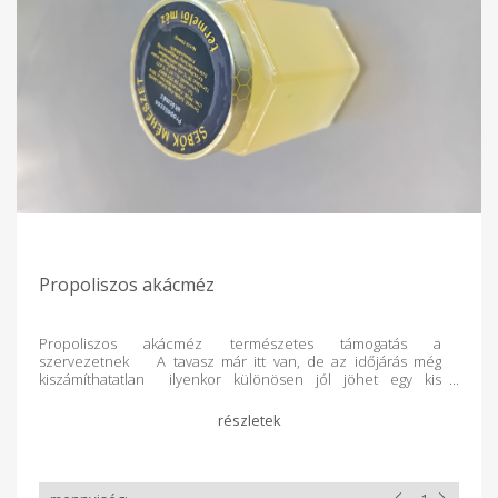
Propoliszos akácméz
Propoliszos akácméz természetes támogatás a
szervezetnek A tavasz már itt van, de az időjárás még
kiszámíthatatlan ilyenkor különösen jól jöhet egy kis
természetes támogatás a szervezetnek. A propoliszos
akácméz az akácméz kellemes, lágy ízét ötvözi a propolisz
jótékony hatásaival. Napi 1 teáskanál fogyasztása elegendő
lehet a mindennapokban, akár önmagában, akár langyos
teába keverve. Ebben a változékony, tavaszias időben
különösen ajánljuk mindazoknak, akik szeretnének