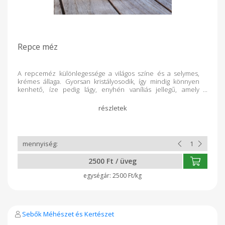
Repce méz
A repceméz különlegessége a világos színe és a selymes,
krémes állaga. Gyorsan kristályosodik, így mindig könnyen
kenhető, íze pedig lágy, enyhén vaníliás jellegű, amely
minden korosztály számára kedves. Savtartalma
alacsonyabb, ezért a gyomrot kímélő, barátságos mézfajta.
Miért válaszd a Sebők Méhészet repcemézét? Selymesen
krémes, könnyen kenhető állag Gyomorkímélő, enyhén édes
ízvilág Kiváló választás kenyérre, kávéba vagy teába Tisztán,
adalékmentesen, közvetlenül a kaptárból A repceméz ideális
mindennapi fogyasztásra: egyszerű, finom és tápláló. Egy
szelet friss kenyér és egy kanál repceméz – a természet
2500 Ft / üveg
legegyszerűbb és legédesebb ajándéka.
2500 Ft/kg
Sebők Méhészet és Kertészet