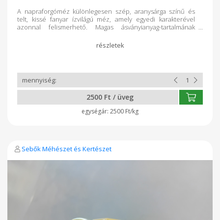
A napraforgóméz különlegesen szép, aranysárga színű és
telt, kissé fanyar ízvilágú méz, amely egyedi karakterével
azonnal felismerhető. Magas ásványianyag-tartalmának
köszönhetően igazi energiabomba, így sportolóknak, nehéz
fizikai munkát végzőknek vagy egészségtudatos vásárlóknak is
ideális választás. Miért válaszd a Sebők Méhészet
napraforgómézét? Intenzív, karakteres íz, amely különleges
élményt nyújt Magas ásványianyag-tartalmú, természetes
energiaforrás Különösen jól illik sajtokhoz, salátákhoz, húsok
pácolásához Tiszta, adalékmentes méz, közvetlenül a
kaptárból A napraforgóméz nemcsak finom, hanem tápláló is
2500 Ft / üveg
– igazi különlegesség a mindennapi étrendben, amely új
ízeket visz a konyhába.
2500 Ft/kg
Sebők Méhészet és Kertészet