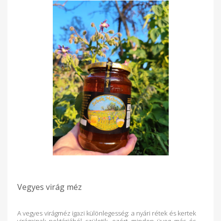
Vegyes virág méz
A vegyes virágméz igazi különlegesség: a nyári rétek és kertek
virágainak nektárjából születik, ezért minden üveg más és