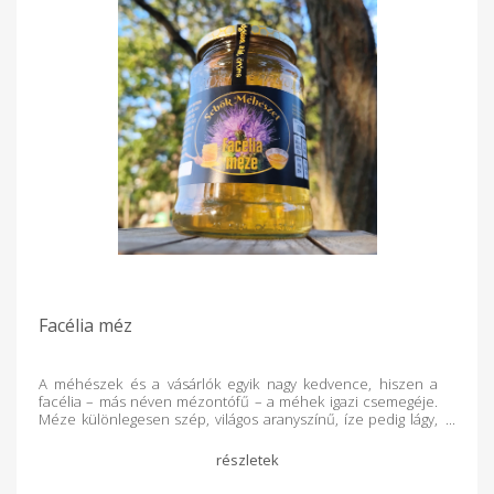
Facélia méz
A méhészek és a vásárlók egyik nagy kedvence, hiszen a
facélia – más néven mézontófű – a méhek igazi csemegéje.
Méze különlegesen szép, világos aranyszínű, íze pedig lágy,
virágosan édes, enyhe aromával. Nem túl tolakodó, mégis
egyedi karaktere miatt sokak számára hamar a kedvenc
mézfajtává válik. Facélia mézünk lassan kristályosodik, így
hosszú ideig megőrzi folyékony, áttetsző állagát. Íze miatt