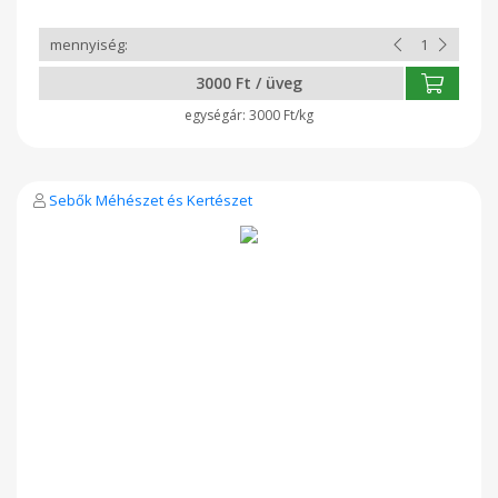
ideális édesítőszer teába, kávéba, limonádéba, de
sütemények és gyümölcsös desszertek természetes
édesítőjeként is kiváló. Könnyed ízvilága miatt gyerekeknek is
ajánlott, akik most ismerkednek a mézek világával. Ez a méz
3000 Ft / üveg
nemcsak finom, hanem különösen gazdag vitaminokban és
ásványi anyagokban, így a mindennapi egészséges étrend
3000 Ft/kg
értékes része lehet.
Sebők Méhészet és Kertészet