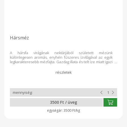
Hársméz
A hársfa virágának nektárjából született mézünk
különlegesen aromás, enyhén fűszeres ízvilágával az egyik
legkarakteresebb mézfajta. Gazdag illata és telt íze miatt igazi
ínyencség, amely különösen népszerű a hűvös, megfázós
időszakban. Miért válaszd a Sebők Méhészet hársmézét?
Természetes immunerősítő, megfázás idején kiváló társ
Jellegzetes íze jól harmonizál gyógyteákkal és forró italokkal
Tisztán, adalékok nélkül, közvetlenül a kaptárból A hársméz
nemcsak finom, hanem segít megőrizni egészségedet is – egy
korty tea és egy kanál hársméz, és máris a természet erejét
érzed.
3500 Ft / üveg
3500 Ft/kg