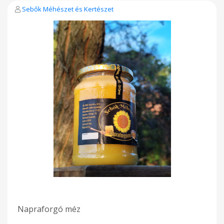
Sebők Méhészet és Kertészet
Napraforgó méz