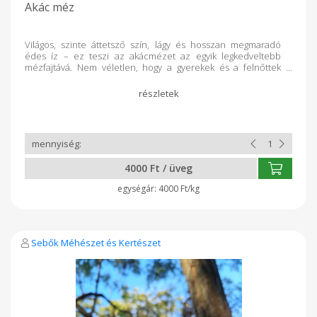
Akác méz
Világos, szinte áttetsző szín, lágy és hosszan megmaradó
édes íz – ez teszi az akácmézet az egyik legkedveltebb
mézfajtává. Nem véletlen, hogy a gyerekek és a felnőttek
kedvence egyaránt: selymesen finom, nem túl erős, mégis
igazán különleges. Miért válaszd a Sebők Méhészet
akácmézét? Közvetlenül a saját méheinktől, tisztán, adalék
nélkül Hosszan folyékony marad, így mindig könnyen
használható Lágy, vaníliás aromája miatt minden italhoz és
ételhez illik Természetes, egészséges alternatívája a
cukornak Legyen szó teáról, kávéról, süteményről vagy
reggeli joghurtról, az akácméz minden alkalmat különlegessé
4000 Ft / üveg
tesz.
4000 Ft/kg
Sebők Méhészet és Kertészet