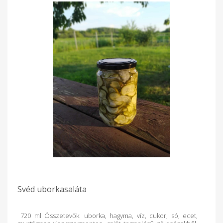
Svéd uborkasaláta
720 ml Összetevők: uborka, hagyma, víz, cukor, só, ecet,