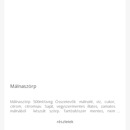
Málnaszörp
Málnaszörp 500ml/üveg Összetevők: málnalé, víz, cukor,
citrom, citromsav. Saját, vegyszermentes illatos, zamatos
málnából készült szörp. Tartósítószer mentes, nem
tartalmaz aromát, színezéket, s más hozzáadott gyümölcsöt
sem ! Az üveget újrahasznosítjük, ha visszakapjuk :)