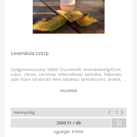
Levendula szörp
Gyógynövényszörp 500ml Összetevők: levendulavirág-főzet,
cukor, citrom, citromsav Hőkezeléssel tartósítva, felbontás
után hűtve tárolandó! Nem tartalmaz tartósítószert, aromát,
ízfokozót és mesterséges szinezéket. A levendula
gyógynövény, de ideális alapanyag szörpökhöz amelynek
kellemes virágillata és enyhe, virágos íze van. Illat és íz: A
levendula szörp illatos, az ízvilág finom és kiegyensúlyozott a
virágok karakteres jegyeit hozza ki. Egészséges
tulajdonságok: A levendula nyugtató hatású,
mindemelllett számos egészségügyi előnnyel is járhat, mint
például a stresszcsökkentés és az alvásjavítás. A levendula
2000 Ft / db
szörp kiváló választás lehet azoknak, akik szeretik az egyedi
ízeket és az aromás italokat.
4 Ft/ml