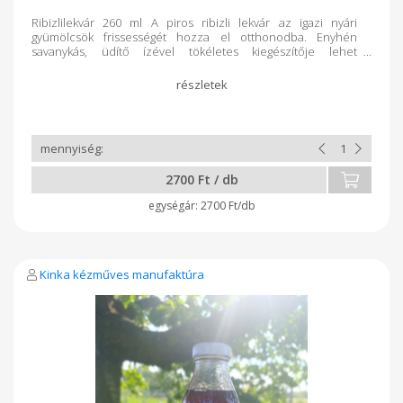
Ribizlilekvár 260 ml A piros ribizli lekvár az igazi nyári
gyümölcsök frissességét hozza el otthonodba. Enyhén
savanykás, üdítő ízével tökéletes kiegészítője lehet
reggeliknek, süteményeknek vagy akár vadhúsoknak.
Kézműves eljárással készül, hogy a ribizli természetes
zamatát teljesen megőrizze. Főbb jellemzők: 100% friss piros
ribizli gyümölcsből készült Természetes összetevők,
tartósítószer nélkül Selymes, könnyen kenhető állag Kiváló
választás reggelire, desszertekhez.
2700 Ft / db
2700 Ft/db
Kinka kézműves manufaktúra