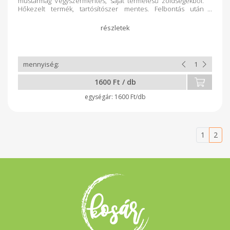
mustármag Vegyszermentes, saját termelésű zöldségekből.
Hőkezelt termék, tartósítószer mentes. Felbontás után
hűtőben tárolandó.
1600 Ft / db
1600 Ft/db
1
2