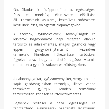
Gazdálkodásunk középpontjában az egészséges,
friss és minőségi élelmiszerek előállítása
áll. Termékeink kisüzemi, kézműves módszerrel
készülnek, friss, válogatott alapanyagokból.
A szörpök, gyümölcslevek, savanyúságok és
lekvárok hagyományos népi recepten alapuló
tartósító és adalékmentes, magas gyümölcs vagy
éppen gyógynövénytartalmú kézműves
termékek. Kíméletes hőkezeléssel tartósítva,
figyelve arra, hogy a lehető legtöbb vitamin
maradjon a gyümölcsökben és zöldségekben.
Az alapanyagokat, gyógynövényeket, virágzatokat a
saját gazdaságunkban termeljük, illetve vadon
termőként gyűjtjük. Minden termékünk
tartósítószer, színezék és ízfokozó-mentes.
Legyenek részesei a helyi, egészséges és
fenntartható élelmiszerek világának! Köszönjük,