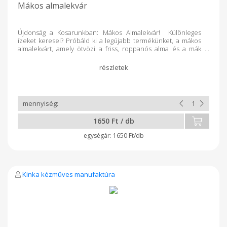
Mákos almalekvár
Újdonság a Kosarunkban: Mákos Almalekvár! Különleges
ízeket keresel? Próbáld ki a legújabb termékünket, a mákos
almalekvárt, amely ötvözi a friss, roppanós alma és a mák
egyedi zamatát! Az eredmény egy igazán krémes, aromás
lekvár, ami tökéletes kiegészítője lehet reggelidnek,
süteményeidnek, vagy akár sajttálak mellé is remek választás.
Miért szeretjük? Különleges ízvilág: Az édes alma és a mák
harmonikus párosa minden falatot különlegessé tesz. 100%
természetes összetevők: Tartósítószer és mesterséges
adalékok nélkül. Kézműves minőség: Minden üvegben
gondos odafigyeléssel készült finomság vár. Próbáld ki, és
1650 Ft / db
fedezd fel az új kedvenc lekvárodat! Összetevők: alma, mák,
cukor, citromlé, pektin. 212 ml
1650 Ft/db
Kinka kézműves manufaktúra