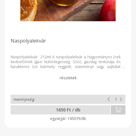
Naspolyalekvár
Naspolyalekvár 212ml A naspolyalekvár a hagyományos ízek
kedvelőinek igazi különlegesség. Sűrű, gazdag textúrája és
karakteres íze bármely reggelit, süteményt vagy sajttálat
megkoronáz. Főbb jellemzők: 100% természetes összetevők
Kézműves eljárással készült, adalékanyagok nélkül Gazdag
vitamin- és rostforrás Ideális pirítósra, palacsintába vagy akár
húsok mellé is Fedezd fel a naspolya egyedülálló ízét ebben
a zamatos lekvárban, és hozd vissza a természet ízeit az
asztalodra!
1650 Ft / db
1650 Ft/db