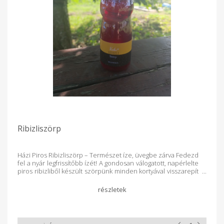
Ribizliszörp
Házi Piros Ribizliszörp – Természet íze, üvegbe zárva Fedezd
fel a nyár legfrissítőbb ízét! A gondosan válogatott, napérlelte
piros ribizliből készült szörpünk minden kortyával visszarepít
a nagymama kertjébe. 100%-ban természetes
alapanyagokból, tartósítószer és mesterséges adalékanyagok
nélkül készült – csak gyümölcs, cukor és egy csipetnyi
szeretet. Főbb jellemzők: Intenzív gyümölcsíz – a piros ribizli
fanyar-édes aromája tökéletes egyensúlyban Kézműves
eljárással készült – minden üvegben benne van a gondosság