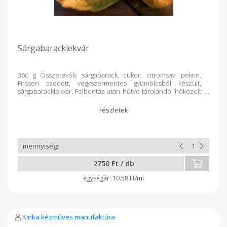
Sárgabaracklekvár
360 g Összetevők: sárgabarack, cukor, citromsav, pektin.
Frissen szedett, vegyszermentes gyümölcsből készült,
sárgabaracklekvár. Felbontás után hűtve tárolandó, hőkezelt
termék.
2750 Ft / db
10.58 Ft/ml
Kinka kézműves manufaktúra