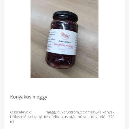
Konyakos meggy
Összetevők: meggy,cukor,citrom,citromsav,víz,konyak
Hőkezeléssel tartósítva, felbontás után hűtve tárolandó. 370
ml