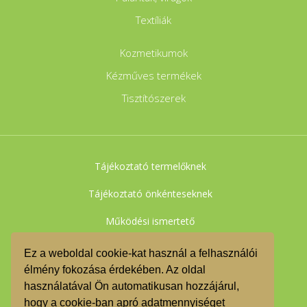
Textíliák
Kozmetikumok
Kézműves termékek
Tisztítószerek
Tájékoztató termelőknek
Tájékoztató önkénteseknek
Működési ismertető
Adatkezelési tájékoztató
Ez a weboldal cookie-kat használ a felhasználói
élmény fokozása érdekében. Az oldal
Felhasználási feltételek
használatával Ön automatikusan hozzájárul,
Impresszum
hogy a cookie-ban apró adatmennyiséget