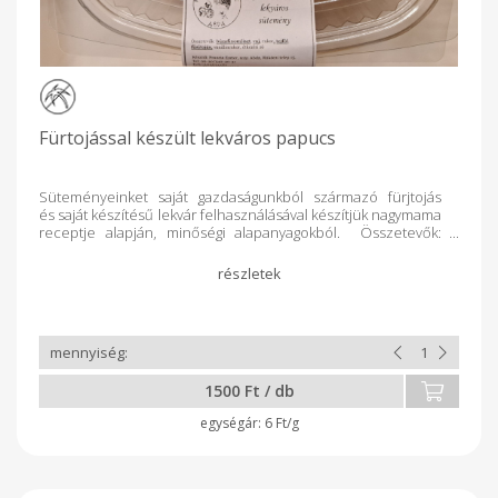
Fürtojással készült lekváros papucs
Süteményeinket saját gazdaságunkból származó fürjtojás
és saját készítésű lekvár felhasználásával készítjük nagymama
receptje alapján, minőségi alapanyagokból. Összetevők:
búzafinomliszt, vaj, cukor, tejföl, lekvár, fürjtojás,
vanillincukor.
1500 Ft / db
6 Ft/g