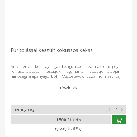
Fürjtojással készült kókuszos keksz
Süteményeinket saját gazdaságunkból származó fürjtojás
felhasználásával készítjük nagymama receptje alapján,
minőségi alapanyagokból. Összetevők: búzafinomliszt, vaj,
cukor, kókuszreszelék, fürjtojás, étcsokoládé, vanillincukor,
sütőpor
1500 Ft / db
6 Ft/g