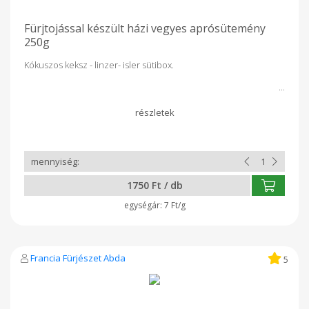
Fürjtojással készült házi vegyes aprósütemény
250g
Kókuszos keksz - linzer- isler sütibox.
1750 Ft / db
7 Ft/g
Francia Fürjészet Abda
5