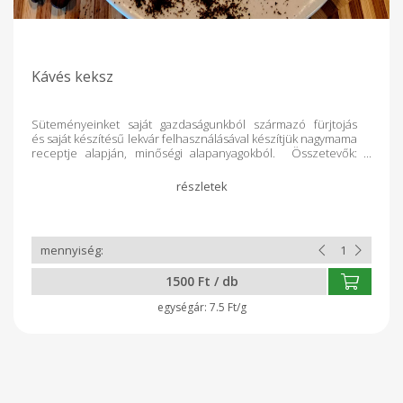
Kávés keksz
Süteményeinket saját gazdaságunkból származó fürjtojás
és saját készítésű lekvár felhasználásával készítjük nagymama
receptje alapján, minőségi alapanyagokból. Összetevők:
búzafinomliszt, vaj, cukor, fürjtojás, fehér csokoládé, instant
kávé, vanillincukor, fahéj, sütőpor.
1500 Ft / db
7.5 Ft/g