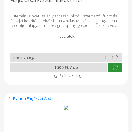
Fürjtojással készült mákos linzer
Süteményeinket saját gazdaságunkból származó fürjtojás
és saját készítésű lekvár felhasználásával készítjük nagymama
receptje alapján, minőségi alapanyagokból. Összetevők:
búzafinomliszt, vaj, cukor, lekvár, mák, fürjtojás,
vanillincukor, sütőpor.
1500 Ft / db
7.5 Ft/g
Francia Fürjészet Abda