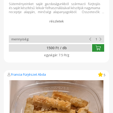
Süteményeinket saját gazdaságunkból származó fürjtojás
és saját készítésű lekvár felhasználásával készítjük nagymama
receptje alapján, minőségi alapanyagokból. Összetevők:
búzafinomliszt, vaj, cukor, lekvár, fürjtojás,
vanillincukor, sütőpor.
1500 Ft / db
7.5 Ft/g
Francia Fürjészet Abda
5