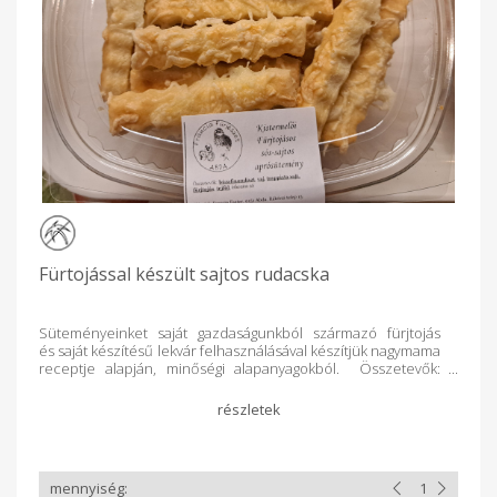
Fürtojással készült sajtos rudacska
Süteményeinket saját gazdaságunkból származó fürjtojás
és saját készítésű lekvár felhasználásával készítjük nagymama
receptje alapján, minőségi alapanyagokból. Összetevők:
búzafinomliszt, vaj, trappista sajt, fürjtojás, tejföl, étkezési só.