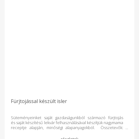
Fürjtojással készült isler
Süteményeinket saját gazdaságunkból származó fürjtojás
és saját készítésű lekvár felhasználásával készítjük nagymama
receptje alapján, minőségi alapanyagokból. Összetevők:
búzafinomliszt, vaj, cukor, dió, lekvár, fürjtojás,
csokoládé,vanillincukor, fahéj, só, sütőpor.